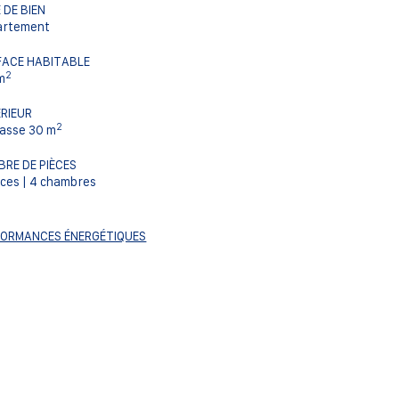
 DE BIEN
artement
FACE HABITABLE
2
m
RIEUR
2
asse 30 m
RE DE PIÈCES
èces | 4 chambres
FORMANCES ÉNERGÉTIQUES