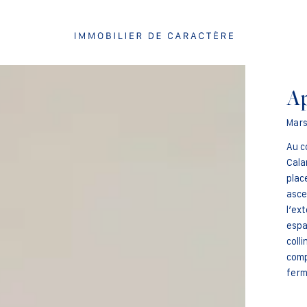
Ap
Mars
Au c
Cala
plac
asce
l’ex
espa
coll
comp
ferm