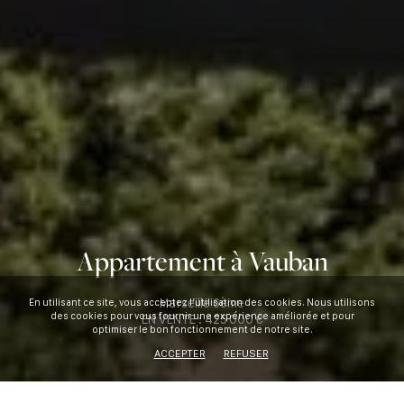
Appartement à Vauban
Marseille 6ème
En utilisant ce site, vous acceptez l’utilisation des cookies. Nous utilisons
des cookies pour vous fournir une expérience améliorée et pour
EN VENTE :
425 000 €
optimiser le bon fonctionnement de notre site.
ACCEPTER
REFUSER