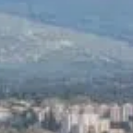
FERMER
Vous êtes vendeur ou curieux
de savoir combien vaut votre
bien?
Contactez-nous pour
que
nous puissions estimer