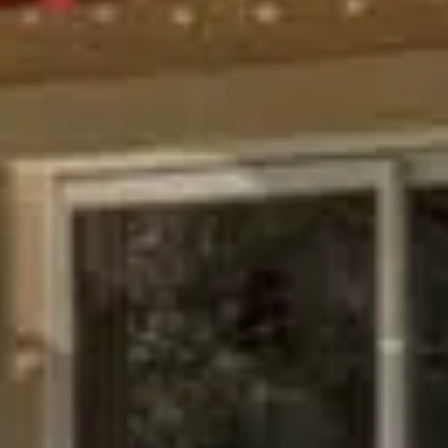
FERMER
Vous êtes vendeur ou curieux
de savoir combien vaut votre
bien?
Contactez-nous pour
que
nous puissions estimer
votre bien gratuitement