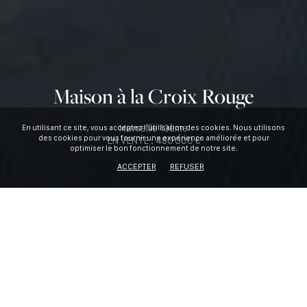
Maison à la Croix Rouge
Marseille 13ème
En utilisant ce site, vous acceptez l’utilisation des cookies. Nous utilisons
des cookies pour vous fournir une expérience améliorée et pour
EN VENTE :
480 000 €
optimiser le bon fonctionnement de notre site.
ACCEPTER
REFUSER
TYPE DE BIEN
Maison
SURFACE HABITABLE
2
95 m