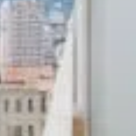
FERMER
Vous êtes vendeur ou curieux
de savoir combien vaut votre
bien?
Contactez-nous pour
que
nous puissions estimer
votre bien gratuitement
DEMANDER UNE ESTIMATION