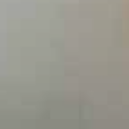
FERMER
Vous êtes vendeur ou curieux
de savoir combien vaut votre
bien?
Contactez-nous pour
que
nous puissions estimer
votre bien gratuitement
DEMANDER UNE ESTIMATION