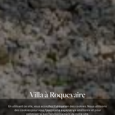
Villa à Roquevaire
Roquevaire
En utilisant ce site, vous acceptez l’utilisation des cookies. Nous utilisons
des cookies pour vous fournir une expérience améliorée et pour
EN VENTE :
699 000 €
optimiser le bon fonctionnement de notre site.