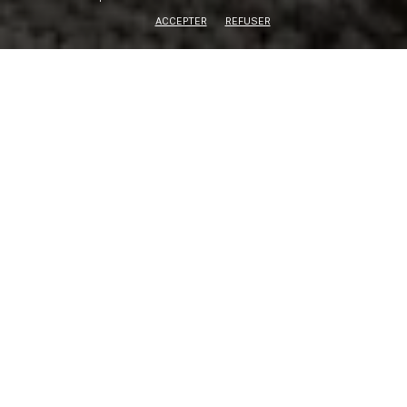
ACCEPTER
REFUSER
TYPE DE BIEN
Maison
SURFACE HABITABLE
2
160 m
EXTÉRIEUR
2
Terrain 2270 m
NOMBRE DE PIÈCES
5 pièces | 3 chambres
PERFORMANCES ÉNERGÉTIQUES